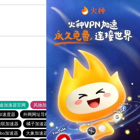
支持
[0]
反对
[0]
支持
[0]
反对
[0]
途加速器官网
风驰加速器
旋风加速器
加速度器
外网网址导航
软件中心
雷霆加速
狂飙加速器
快联加速器
橘子加速器
黑洞官方加速器
2023免费加速神器
urbo加速器
大象加速器
雷霆加速免费永久
橘子加速器