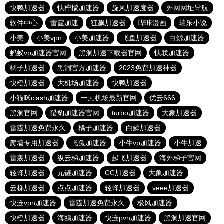
快鸭加速器
快柠檬加速器
旋风加速度器
外网网址导航
软件中心
雷霆加速
狂飙加速器
哔咔漫画
瑞乐小说
小美
小美vpn
小美加速器
飞鱼加速器
白鲸加速器
蚂蚁vp加速器官网
黑洞加速下载器官网
快联加速器
橘子加速器
黑洞官方加速器
2023免费加速神器
快橙加速器
大机场加速器
快鸭加速器
小猫咪ciash加速器
一元机场最新官网
优云666
黑洞官网
猎豹加速器官网
turbo加速器
大象加速器
雷霆加速免费永久
橘子加速器
白鲸加速器
爬墙专用加速器
飞兔加速器
小牛vp加速器
小牛加速
雷轰加速器
纵云梯加速器
起飞加速器
海外梯子官网
轻蜂加速器
元链加速器
CC加速器
大象加速器
云梯加速器
点点加速器
轻蜂加速器
veee加速器
快连vρn加速器
雷霆加速免费永久
极风加速器
快橙加速器
海鸥加速器
快连pvn加速器
黑洞加速官网