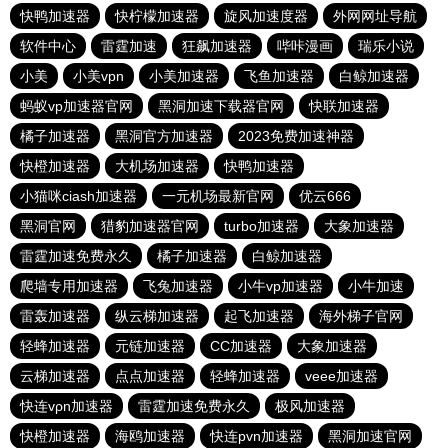
快鸭加速器
快柠檬加速器
旋风加速度器
外网网址导航
软件中心
雷霆加速
狂飙加速器
哔咔漫画
瑞乐小说
小美
小美vpn
小美加速器
飞鱼加速器
白鲸加速器
蚂蚁vp加速器官网
黑洞加速下载器官网
快联加速器
橘子加速器
黑洞官方加速器
2023免费加速神器
快橙加速器
大机场加速器
快鸭加速器
小猫咪ciash加速器
一元机场最新官网
优云666
黑洞官网
猎豹加速器官网
turbo加速器
大象加速器
雷霆加速免费永久
橘子加速器
白鲸加速器
爬墙专用加速器
飞兔加速器
小牛vp加速器
小牛加速
雷轰加速器
纵云梯加速器
起飞加速器
海外梯子官网
轻蜂加速器
元链加速器
CC加速器
大象加速器
云梯加速器
点点加速器
轻蜂加速器
veee加速器
快连vρn加速器
雷霆加速免费永久
极风加速器
快橙加速器
海鸥加速器
快连pvn加速器
黑洞加速官网