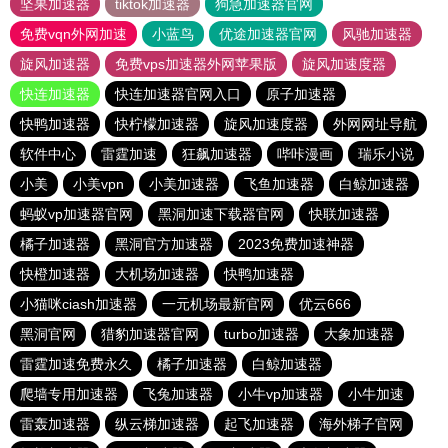
坚果加速器
tiktok加速器
狗急加速器官网
免费vqn外网加速
小蓝鸟
优途加速器官网
风驰加速器
旋风加速器
免费vps加速器外网苹果版
旋风加速度器
快连加速器
快连加速器官网入口
原子加速器
快鸭加速器
快柠檬加速器
旋风加速度器
外网网址导航
软件中心
雷霆加速
狂飙加速器
哔咔漫画
瑞乐小说
小美
小美vpn
小美加速器
飞鱼加速器
白鲸加速器
蚂蚁vp加速器官网
黑洞加速下载器官网
快联加速器
橘子加速器
黑洞官方加速器
2023免费加速神器
快橙加速器
大机场加速器
快鸭加速器
小猫咪ciash加速器
一元机场最新官网
优云666
黑洞官网
猎豹加速器官网
turbo加速器
大象加速器
雷霆加速免费永久
橘子加速器
白鲸加速器
爬墙专用加速器
飞兔加速器
小牛vp加速器
小牛加速
雷轰加速器
纵云梯加速器
起飞加速器
海外梯子官网