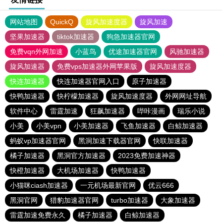
网站地图
QuickQ
旋风加速度器
旋风加速
坚果加速器
tiktok加速器
狗急加速器官网
免费vqn外网加速
小蓝鸟
优途加速器官网
风驰加速器
旋风加速器
免费vps加速器外网苹果版
旋风加速度器
快连加速器
快连加速器官网入口
原子加速器
快鸭加速器
快柠檬加速器
旋风加速度器
外网网址导航
软件中心
雷霆加速
狂飙加速器
哔咔漫画
瑞乐小说
小美
小美vpn
小美加速器
飞鱼加速器
白鲸加速器
蚂蚁vp加速器官网
黑洞加速下载器官网
快联加速器
橘子加速器
黑洞官方加速器
2023免费加速神器
快橙加速器
大机场加速器
快鸭加速器
小猫咪ciash加速器
一元机场最新官网
优云666
黑洞官网
猎豹加速器官网
turbo加速器
大象加速器
雷霆加速免费永久
橘子加速器
白鲸加速器