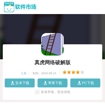
真虎网络破解版
工具
|
时间：2024-09-15
|
安卓下载
苹果下载
PC下载
安卓市场，安全绿色