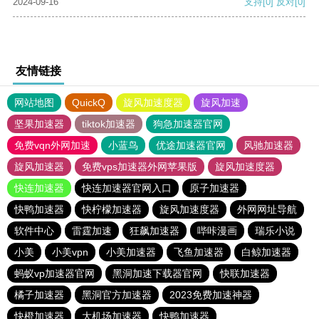
2024-09-16
支持
[0]
反对
[0]
友情链接
网站地图
QuickQ
旋风加速度器
旋风加速
坚果加速器
tiktok加速器
狗急加速器官网
免费vqn外网加速
小蓝鸟
优途加速器官网
风驰加速器
旋风加速器
免费vps加速器外网苹果版
旋风加速度器
快连加速器
快连加速器官网入口
原子加速器
快鸭加速器
快柠檬加速器
旋风加速度器
外网网址导航
软件中心
雷霆加速
狂飙加速器
哔咔漫画
瑞乐小说
小美
小美vpn
小美加速器
飞鱼加速器
白鲸加速器
蚂蚁vp加速器官网
黑洞加速下载器官网
快联加速器
橘子加速器
黑洞官方加速器
2023免费加速神器
快橙加速器
大机场加速器
快鸭加速器