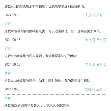
这款app的路线规划非常精准，让我能够快速到达目的地。
2024-09-18
支持
[0]
反对
[0]
游客
这款加速器app的价格有点贵，可以适当降低一些，这样会更加亲民。
2024-09-18
支持
[0]
反对
[0]
游客
这款app就像我的私人导师，带领我探索知识的奥秘。
2024-09-18
支持
[0]
反对
[0]
游客
这款app就像我的娱乐小助手，随时随地为我的娱乐提供帮助。
2024-09-18
支持
[0]
反对
[0]
游客
这款游戏的剧情非常感人，让我久久不能忘怀。