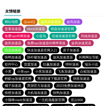
友情链接
网站地图
QuickQ
旋风加速度器
旋风加速
坚果加速器
tiktok加速器
狗急加速器官网
免费vqn外网加速
小蓝鸟
优途加速器官网
风驰加速器
旋风加速器
免费vps加速器外网苹果版
旋风加速度器
快连加速器
快连加速器官网入口
原子加速器
快鸭加速器
快柠檬加速器
旋风加速度器
外网网址导航
软件中心
雷霆加速
狂飙加速器
哔咔漫画
瑞乐小说
小美
小美vpn
小美加速器
飞鱼加速器
白鲸加速器
蚂蚁vp加速器官网
黑洞加速下载器官网
快联加速器
橘子加速器
黑洞官方加速器
2023免费加速神器
快橙加速器
大机场加速器
快鸭加速器
小猫咪ciash加速器
一元机场最新官网
优云666