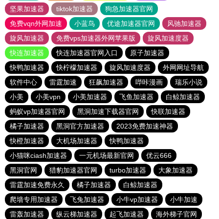
坚果加速器
tiktok加速器
狗急加速器官网
免费vqn外网加速
小蓝鸟
优途加速器官网
风驰加速器
旋风加速器
免费vps加速器外网苹果版
旋风加速度器
快连加速器
快连加速器官网入口
原子加速器
快鸭加速器
快柠檬加速器
旋风加速度器
外网网址导航
软件中心
雷霆加速
狂飙加速器
哔咔漫画
瑞乐小说
小美
小美vpn
小美加速器
飞鱼加速器
白鲸加速器
蚂蚁vp加速器官网
黑洞加速下载器官网
快联加速器
橘子加速器
黑洞官方加速器
2023免费加速神器
快橙加速器
大机场加速器
快鸭加速器
小猫咪ciash加速器
一元机场最新官网
优云666
黑洞官网
猎豹加速器官网
turbo加速器
大象加速器
雷霆加速免费永久
橘子加速器
白鲸加速器
爬墙专用加速器
飞兔加速器
小牛vp加速器
小牛加速
雷轰加速器
纵云梯加速器
起飞加速器
海外梯子官网