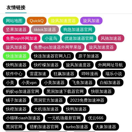
友情链接
网站地图
QuickQ
旋风加速度器
旋风加速
坚果加速器
tiktok加速器
狗急加速器官网
免费vqn外网加速
小蓝鸟
优途加速器官网
风驰加速器
旋风加速器
免费vps加速器外网苹果版
旋风加速度器
快连加速器
快连加速器官网入口
原子加速器
快鸭加速器
快柠檬加速器
旋风加速度器
外网网址导航
软件中心
雷霆加速
狂飙加速器
哔咔漫画
瑞乐小说
小美
小美vpn
小美加速器
飞鱼加速器
白鲸加速器
蚂蚁vp加速器官网
黑洞加速下载器官网
快联加速器
橘子加速器
黑洞官方加速器
2023免费加速神器
快橙加速器
大机场加速器
快鸭加速器
小猫咪ciash加速器
一元机场最新官网
优云666
黑洞官网
猎豹加速器官网
turbo加速器
大象加速器