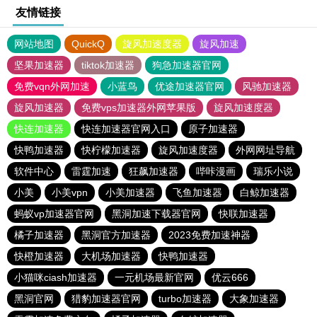
友情链接
网站地图
QuickQ
旋风加速度器
旋风加速
坚果加速器
tiktok加速器
狗急加速器官网
免费vqn外网加速
小蓝鸟
优途加速器官网
风驰加速器
旋风加速器
免费vps加速器外网苹果版
旋风加速度器
快连加速器
快连加速器官网入口
原子加速器
快鸭加速器
快柠檬加速器
旋风加速度器
外网网址导航
软件中心
雷霆加速
狂飙加速器
哔咔漫画
瑞乐小说
小美
小美vpn
小美加速器
飞鱼加速器
白鲸加速器
蚂蚁vp加速器官网
黑洞加速下载器官网
快联加速器
橘子加速器
黑洞官方加速器
2023免费加速神器
快橙加速器
大机场加速器
快鸭加速器
小猫咪ciash加速器
一元机场最新官网
优云666
黑洞官网
猎豹加速器官网
turbo加速器
大象加速器