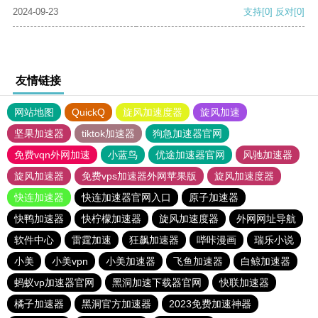
2024-09-23
支持
[0]
反对
[0]
友情链接
网站地图
QuickQ
旋风加速度器
旋风加速
坚果加速器
tiktok加速器
狗急加速器官网
免费vqn外网加速
小蓝鸟
优途加速器官网
风驰加速器
旋风加速器
免费vps加速器外网苹果版
旋风加速度器
快连加速器
快连加速器官网入口
原子加速器
快鸭加速器
快柠檬加速器
旋风加速度器
外网网址导航
软件中心
雷霆加速
狂飙加速器
哔咔漫画
瑞乐小说
小美
小美vpn
小美加速器
飞鱼加速器
白鲸加速器
蚂蚁vp加速器官网
黑洞加速下载器官网
快联加速器
橘子加速器
黑洞官方加速器
2023免费加速神器