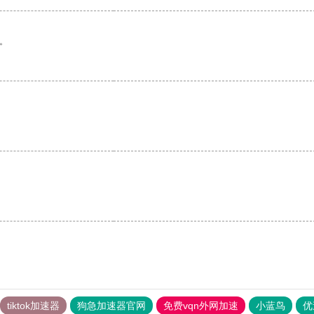
。
tiktok加速器
狗急加速器官网
免费vqn外网加速
小蓝鸟
优