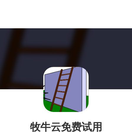
牧牛云免费试用