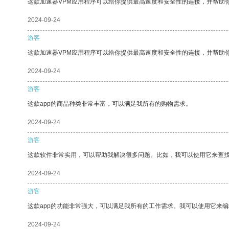
这款加速器VPM应用程序可以给你提供最高速度和安全性的连接，并帮助
2024-09-24
游客
这款加速器VPM应用程序可以给你提供最高速度和安全性的连接，并帮助
2024-09-24
游客
这款app的商品种类非常丰富，可以满足我所有的购物需求。
2024-09-24
游客
这款软件非常实用，可以帮助我解决很多问题。比如，我可以使用它来查
2024-09-24
游客
这款app的功能非常强大，可以满足我所有的工作需求。我可以使用它来
2024-09-24