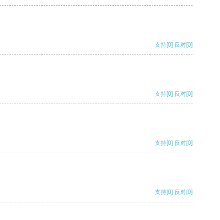
支持
[0]
反对
[0]
支持
[0]
反对
[0]
支持
[0]
反对
[0]
支持
[0]
反对
[0]