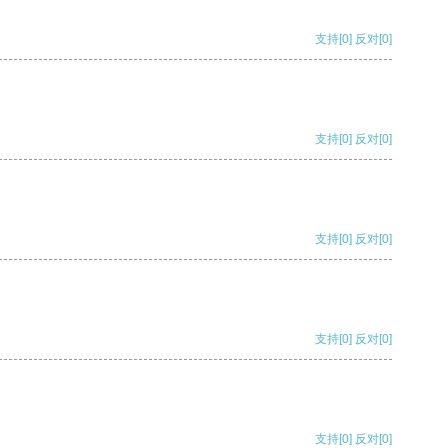
支持
[0]
反对
[0]
支持
[0]
反对
[0]
支持
[0]
反对
[0]
支持
[0]
反对
[0]
支持
[0]
反对
[0]