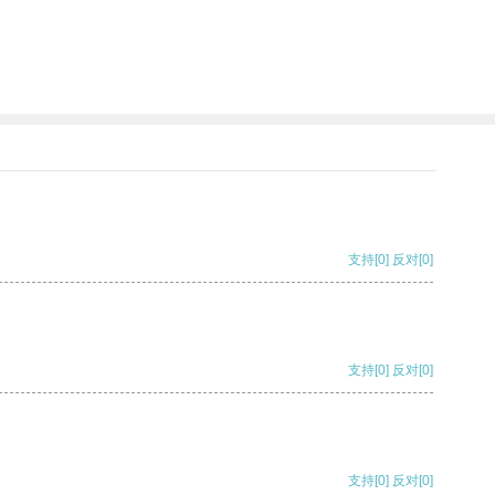
支持
[0]
反对
[0]
支持
[0]
反对
[0]
支持
[0]
反对
[0]