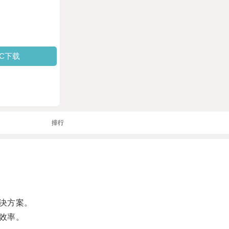
PC下载
排行
决方案。
效率。