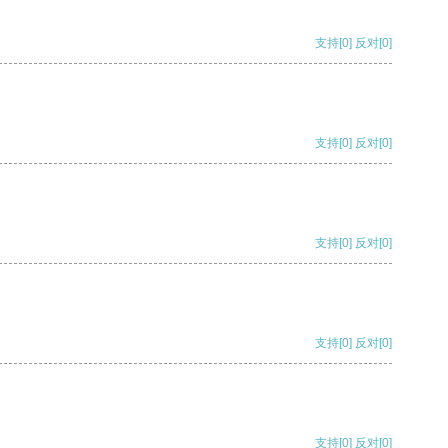
支持
[0]
反对
[0]
支持
[0]
反对
[0]
支持
[0]
反对
[0]
支持
[0]
反对
[0]
支持
[0]
反对
[0]