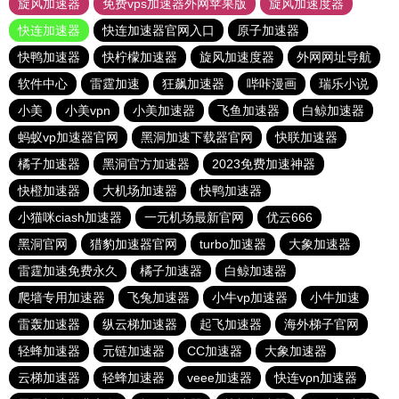
旋风加速器
免费vps加速器外网苹果版
旋风加速度器
快连加速器
快连加速器官网入口
原子加速器
快鸭加速器
快柠檬加速器
旋风加速度器
外网网址导航
软件中心
雷霆加速
狂飙加速器
哔咔漫画
瑞乐小说
小美
小美vpn
小美加速器
飞鱼加速器
白鲸加速器
蚂蚁vp加速器官网
黑洞加速下载器官网
快联加速器
橘子加速器
黑洞官方加速器
2023免费加速神器
快橙加速器
大机场加速器
快鸭加速器
小猫咪ciash加速器
一元机场最新官网
优云666
黑洞官网
猎豹加速器官网
turbo加速器
大象加速器
雷霆加速免费永久
橘子加速器
白鲸加速器
爬墙专用加速器
飞兔加速器
小牛vp加速器
小牛加速
雷轰加速器
纵云梯加速器
起飞加速器
海外梯子官网
轻蜂加速器
元链加速器
CC加速器
大象加速器
云梯加速器
轻蜂加速器
veee加速器
快连vρn加速器