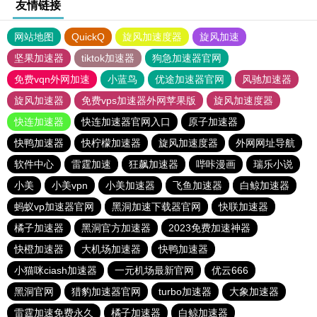
友情链接
网站地图
QuickQ
旋风加速度器
旋风加速
坚果加速器
tiktok加速器
狗急加速器官网
免费vqn外网加速
小蓝鸟
优途加速器官网
风驰加速器
旋风加速器
免费vps加速器外网苹果版
旋风加速度器
快连加速器
快连加速器官网入口
原子加速器
快鸭加速器
快柠檬加速器
旋风加速度器
外网网址导航
软件中心
雷霆加速
狂飙加速器
哔咔漫画
瑞乐小说
小美
小美vpn
小美加速器
飞鱼加速器
白鲸加速器
蚂蚁vp加速器官网
黑洞加速下载器官网
快联加速器
橘子加速器
黑洞官方加速器
2023免费加速神器
快橙加速器
大机场加速器
快鸭加速器
小猫咪ciash加速器
一元机场最新官网
优云666
黑洞官网
猎豹加速器官网
turbo加速器
大象加速器
雷霆加速免费永久
橘子加速器
白鲸加速器