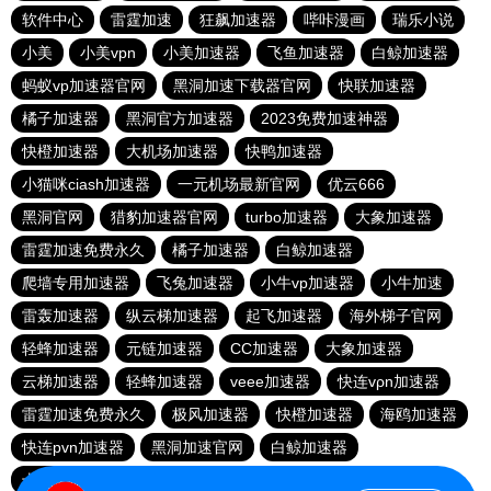
软件中心
雷霆加速
狂飙加速器
哔咔漫画
瑞乐小说
小美
小美vpn
小美加速器
飞鱼加速器
白鲸加速器
蚂蚁vp加速器官网
黑洞加速下载器官网
快联加速器
橘子加速器
黑洞官方加速器
2023免费加速神器
快橙加速器
大机场加速器
快鸭加速器
小猫咪ciash加速器
一元机场最新官网
优云666
黑洞官网
猎豹加速器官网
turbo加速器
大象加速器
雷霆加速免费永久
橘子加速器
白鲸加速器
爬墙专用加速器
飞兔加速器
小牛vp加速器
小牛加速
雷轰加速器
纵云梯加速器
起飞加速器
海外梯子官网
轻蜂加速器
元链加速器
CC加速器
大象加速器
云梯加速器
轻蜂加速器
veee加速器
快连vρn加速器
雷霆加速免费永久
极风加速器
快橙加速器
海鸥加速器
快连pvn加速器
黑洞加速官网
白鲸加速器
十大免费网络加速神器
苹果加速器
元链加速器