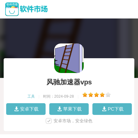
风驰加速器vps
工具
|
时间：2024-09-28
|
安卓下载
苹果下载
PC下载
安卓市场，安全绿色