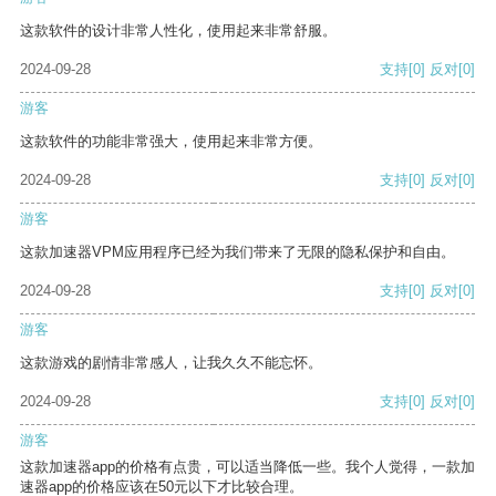
这款软件的设计非常人性化，使用起来非常舒服。
2024-09-28
支持
[0]
反对
[0]
游客
这款软件的功能非常强大，使用起来非常方便。
2024-09-28
支持
[0]
反对
[0]
游客
这款加速器VPM应用程序已经为我们带来了无限的隐私保护和自由。
2024-09-28
支持
[0]
反对
[0]
游客
这款游戏的剧情非常感人，让我久久不能忘怀。
2024-09-28
支持
[0]
反对
[0]
游客
这款加速器app的价格有点贵，可以适当降低一些。我个人觉得，一款加
速器app的价格应该在50元以下才比较合理。