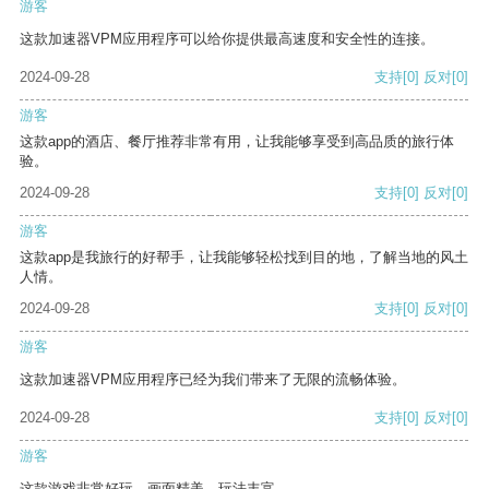
游客
这款加速器VPM应用程序可以给你提供最高速度和安全性的连接。
2024-09-28
支持
[0]
反对
[0]
游客
这款app的酒店、餐厅推荐非常有用，让我能够享受到高品质的旅行体
验。
2024-09-28
支持
[0]
反对
[0]
游客
这款app是我旅行的好帮手，让我能够轻松找到目的地，了解当地的风土
人情。
2024-09-28
支持
[0]
反对
[0]
游客
这款加速器VPM应用程序已经为我们带来了无限的流畅体验。
2024-09-28
支持
[0]
反对
[0]
游客
这款游戏非常好玩，画面精美，玩法丰富。