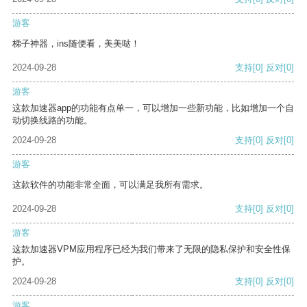
游客
梯子神器，ins随便看，美美哒！
2024-09-28
支持
[0]
反对
[0]
游客
这款加速器app的功能有点单一，可以增加一些新功能，比如增加一个自
动切换线路的功能。
2024-09-28
支持
[0]
反对
[0]
游客
这款软件的功能非常全面，可以满足我所有需求。
2024-09-28
支持
[0]
反对
[0]
游客
这款加速器VPM应用程序已经为我们带来了无限的隐私保护和安全性保
护。
2024-09-28
支持
[0]
反对
[0]
游客