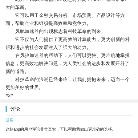
大的革新。
它可以用于金融交易分析、市场预测、产品设计等方
面，帮助企业和组织提高效率和竞争力。
风驰加速器的出现标志着科技革命的到来。
它不仅为人们提供了更高效的计算能力，更为创新的科
研和进步的社会发展注入了强大的动力。
在风驰加速器的帮助下，人们可以更快、更准确地掌握
信息，更高效地解决问题，为人类社会的进步和发展开辟了
新的道路。
科技革命的浪潮已经来临，让我们拥抱未来，迈向一个
更加美好的世界。
#3#
评论
游客
这款app的用户评论非常真实，可以帮助我做出更准确的选择。