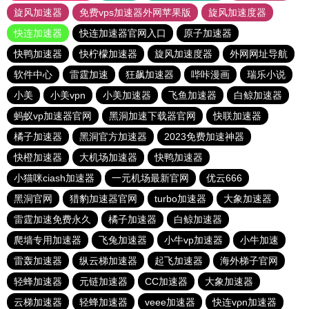
旋风加速器
免费vps加速器外网苹果版
旋风加速度器
快连加速器
快连加速器官网入口
原子加速器
快鸭加速器
快柠檬加速器
旋风加速度器
外网网址导航
软件中心
雷霆加速
狂飙加速器
哔咔漫画
瑞乐小说
小美
小美vpn
小美加速器
飞鱼加速器
白鲸加速器
蚂蚁vp加速器官网
黑洞加速下载器官网
快联加速器
橘子加速器
黑洞官方加速器
2023免费加速神器
快橙加速器
大机场加速器
快鸭加速器
小猫咪ciash加速器
一元机场最新官网
优云666
黑洞官网
猎豹加速器官网
turbo加速器
大象加速器
雷霆加速免费永久
橘子加速器
白鲸加速器
爬墙专用加速器
飞兔加速器
小牛vp加速器
小牛加速
雷轰加速器
纵云梯加速器
起飞加速器
海外梯子官网
轻蜂加速器
元链加速器
CC加速器
大象加速器
云梯加速器
轻蜂加速器
veee加速器
快连vρn加速器