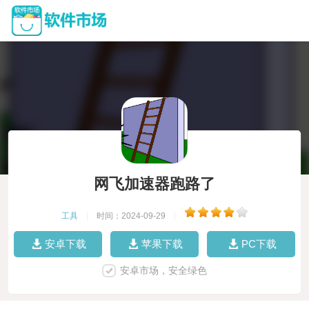
网飞加速器跑路了
工具
|
时间：2024-09-29
|
安卓下载
苹果下载
PC下载
安卓市场，安全绿色