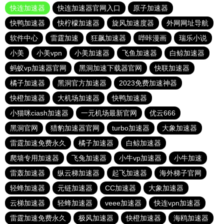
快连加速器
快连加速器官网入口
原子加速器
快鸭加速器
快柠檬加速器
旋风加速度器
外网网址导航
软件中心
雷霆加速
狂飙加速器
哔咔漫画
瑞乐小说
小美
小美vpn
小美加速器
飞鱼加速器
白鲸加速器
蚂蚁vp加速器官网
黑洞加速下载器官网
快联加速器
橘子加速器
黑洞官方加速器
2023免费加速神器
快橙加速器
大机场加速器
快鸭加速器
小猫咪ciash加速器
一元机场最新官网
优云666
黑洞官网
猎豹加速器官网
turbo加速器
大象加速器
雷霆加速免费永久
橘子加速器
白鲸加速器
爬墙专用加速器
飞兔加速器
小牛vp加速器
小牛加速
雷轰加速器
纵云梯加速器
起飞加速器
海外梯子官网
轻蜂加速器
元链加速器
CC加速器
大象加速器
云梯加速器
轻蜂加速器
veee加速器
快连vρn加速器
雷霆加速免费永久
极风加速器
快橙加速器
海鸥加速器