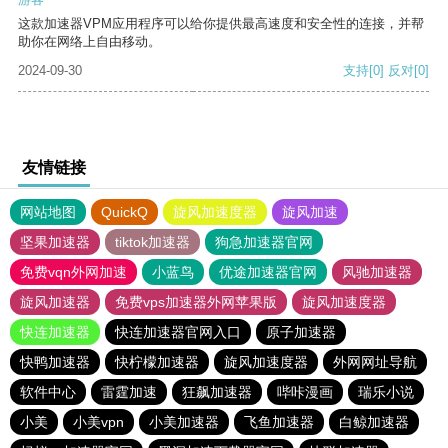
这款加速器VPM应用程序可以给你提供最高速度和安全性的连接，并帮
助你在网络上自由移动。
2024-09-30
支持
[0]
反对
[0]
友情链接
网站地图
QuickQ
旋风加速度器
旋风加速
坚果加速器
tiktok加速器
狗急加速器官网
免费vqn外网加速
小蓝鸟
优途加速器官网
风驰加速器
旋风加速器
免费vps加速器外网苹果版
旋风加速度器
快连加速器
快连加速器官网入口
原子加速器
快鸭加速器
快柠檬加速器
旋风加速度器
外网网址导航
软件中心
雷霆加速
狂飙加速器
哔咔漫画
瑞乐小说
小美
小美vpn
小美加速器
飞鱼加速器
白鲸加速器