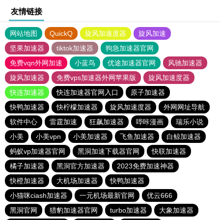
友情链接
网站地图
QuickQ
旋风加速度器
旋风加速
坚果加速器
tiktok加速器
狗急加速器官网
免费vqn外网加速
小蓝鸟
优途加速器官网
风驰加速器
旋风加速器
免费vps加速器外网苹果版
旋风加速度器
快连加速器
快连加速器官网入口
原子加速器
快鸭加速器
快柠檬加速器
旋风加速度器
外网网址导航
软件中心
雷霆加速
狂飙加速器
哔咔漫画
瑞乐小说
小美
小美vpn
小美加速器
飞鱼加速器
白鲸加速器
蚂蚁vp加速器官网
黑洞加速下载器官网
快联加速器
橘子加速器
黑洞官方加速器
2023免费加速神器
快橙加速器
大机场加速器
快鸭加速器
小猫咪ciash加速器
一元机场最新官网
优云666
黑洞官网
猎豹加速器官网
turbo加速器
大象加速器