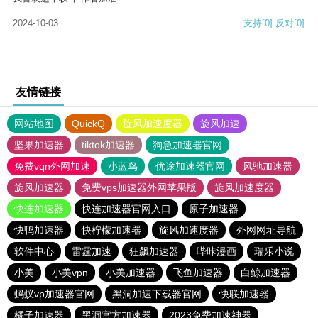
2024-10-03
支持
[0]
反对
[0]
友情链接
网站地图
QuickQ
旋风加速度器
旋风加速
坚果加速器
tiktok加速器
狗急加速器官网
免费vqn外网加速
小蓝鸟
优途加速器官网
风驰加速器
旋风加速器
免费vps加速器外网苹果版
旋风加速度器
快连加速器
快连加速器官网入口
原子加速器
快鸭加速器
快柠檬加速器
旋风加速度器
外网网址导航
软件中心
雷霆加速
狂飙加速器
哔咔漫画
瑞乐小说
小美
小美vpn
小美加速器
飞鱼加速器
白鲸加速器
蚂蚁vp加速器官网
黑洞加速下载器官网
快联加速器
橘子加速器
黑洞官方加速器
2023免费加速神器