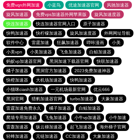
免费vqn外网加速
小蓝鸟
优途加速器官网
风驰加速器
旋风加速器
免费vps加速器外网苹果版
旋风加速度器
快连加速器
快连加速器官网入口
原子加速器
快鸭加速器
快柠檬加速器
旋风加速度器
外网网址导航
软件中心
雷霆加速
狂飙加速器
哔咔漫画
小美
小美vpn
小美加速器
飞鱼加速器
白鲸加速器
蚂蚁vp加速器官网
黑洞加速下载器官网
快联加速器
橘子加速器
黑洞官方加速器
2023免费加速神器
快橙加速器
大机场加速器
快鸭加速器
小猫咪ciash加速器
一元机场最新官网
优云666
黑洞官网
猎豹加速器官网
turbo加速器
大象加速器
雷霆加速免费永久
橘子加速器
白鲸加速器
爬墙专用加速器
飞兔加速器
小牛vp加速器
小牛加速
雷轰加速器
纵云梯加速器
起飞加速器
海外梯子官网
轻蜂加速器
元链加速器
CC加速器
大象加速器