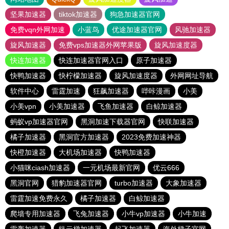
坚果加速器
tiktok加速器
狗急加速器官网
免费vqn外网加速
小蓝鸟
优途加速器官网
风驰加速器
旋风加速器
免费vps加速器外网苹果版
旋风加速度器
快连加速器
快连加速器官网入口
原子加速器
快鸭加速器
快柠檬加速器
旋风加速度器
外网网址导航
软件中心
雷霆加速
狂飙加速器
哔咔漫画
小美
小美vpn
小美加速器
飞鱼加速器
白鲸加速器
蚂蚁vp加速器官网
黑洞加速下载器官网
快联加速器
橘子加速器
黑洞官方加速器
2023免费加速神器
快橙加速器
大机场加速器
快鸭加速器
小猫咪ciash加速器
一元机场最新官网
优云666
黑洞官网
猎豹加速器官网
turbo加速器
大象加速器
雷霆加速免费永久
橘子加速器
白鲸加速器
爬墙专用加速器
飞兔加速器
小牛vp加速器
小牛加速