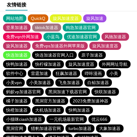
友情链接
网站地图
QuickQ
旋风加速度器
旋风加速
坚果加速器
tiktok加速器
狗急加速器官网
免费vqn外网加速
小蓝鸟
优途加速器官网
风驰加速器
旋风加速器
免费vps加速器外网苹果版
旋风加速度器
快连加速器
快连加速器官网入口
原子加速器
快鸭加速器
快柠檬加速器
旋风加速度器
外网网址导航
软件中心
雷霆加速
狂飙加速器
哔咔漫画
小美
小美vpn
小美加速器
飞鱼加速器
白鲸加速器
蚂蚁vp加速器官网
黑洞加速下载器官网
快联加速器
橘子加速器
黑洞官方加速器
2023免费加速神器
快橙加速器
大机场加速器
快鸭加速器
小猫咪ciash加速器
一元机场最新官网
优云666
黑洞官网
猎豹加速器官网
turbo加速器
大象加速器