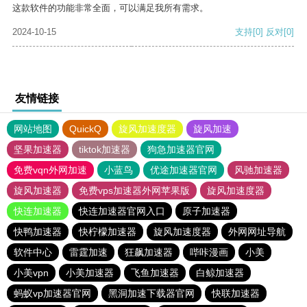
这款软件的功能非常全面，可以满足我所有需求。
2024-10-15
支持
[0]
反对
[0]
友情链接
网站地图
QuickQ
旋风加速度器
旋风加速
坚果加速器
tiktok加速器
狗急加速器官网
免费vqn外网加速
小蓝鸟
优途加速器官网
风驰加速器
旋风加速器
免费vps加速器外网苹果版
旋风加速度器
快连加速器
快连加速器官网入口
原子加速器
快鸭加速器
快柠檬加速器
旋风加速度器
外网网址导航
软件中心
雷霆加速
狂飙加速器
哔咔漫画
小美
小美vpn
小美加速器
飞鱼加速器
白鲸加速器
蚂蚁vp加速器官网
黑洞加速下载器官网
快联加速器