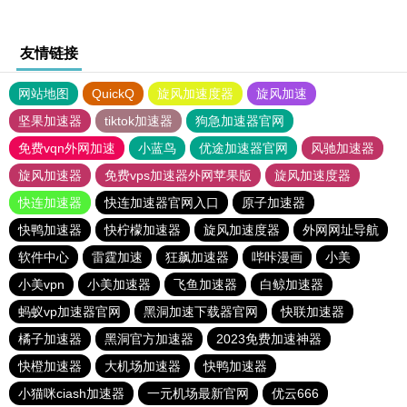
友情链接
网站地图
QuickQ
旋风加速度器
旋风加速
坚果加速器
tiktok加速器
狗急加速器官网
免费vqn外网加速
小蓝鸟
优途加速器官网
风驰加速器
旋风加速器
免费vps加速器外网苹果版
旋风加速度器
快连加速器
快连加速器官网入口
原子加速器
快鸭加速器
快柠檬加速器
旋风加速度器
外网网址导航
软件中心
雷霆加速
狂飙加速器
哔咔漫画
小美
小美vpn
小美加速器
飞鱼加速器
白鲸加速器
蚂蚁vp加速器官网
黑洞加速下载器官网
快联加速器
橘子加速器
黑洞官方加速器
2023免费加速神器
快橙加速器
大机场加速器
快鸭加速器
小猫咪ciash加速器
一元机场最新官网
优云666