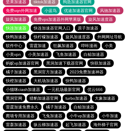
坚果加速器
tiktok加速器
狗急加速器官网
免费vqn外网加速
小蓝鸟
优途加速器官网
风驰加速器
旋风加速器
免费vps加速器外网苹果版
旋风加速度器
快连加速器
快连加速器官网入口
原子加速器
快鸭加速器
快柠檬加速器
旋风加速度器
外网网址导航
软件中心
雷霆加速
狂飙加速器
哔咔漫画
小美
小美vpn
小美加速器
飞鱼加速器
白鲸加速器
蚂蚁vp加速器官网
黑洞加速下载器官网
快联加速器
橘子加速器
黑洞官方加速器
2023免费加速神器
快橙加速器
大机场加速器
快鸭加速器
小猫咪ciash加速器
一元机场最新官网
优云666
黑洞官网
猎豹加速器官网
turbo加速器
大象加速器
雷霆加速免费永久
橘子加速器
白鲸加速器
爬墙专用加速器
飞兔加速器
小牛vp加速器
小牛加速
雷轰加速器
纵云梯加速器
起飞加速器
海外梯子官网