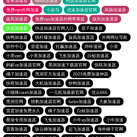
坚果加速器
tiktok加速器
狗急加速器官网
免费vqn外网加速
小蓝鸟
优途加速器官网
风驰加速器
旋风加速器
免费vps加速器外网苹果版
旋风加速度器
快连加速器
快连加速器官网入口
原子加速器
快鸭加速器
快柠檬加速器
旋风加速度器
外网网址导航
软件中心
雷霆加速
狂飙加速器
哔咔漫画
小美
小美vpn
小美加速器
飞鱼加速器
白鲸加速器
蚂蚁vp加速器官网
黑洞加速下载器官网
快联加速器
橘子加速器
黑洞官方加速器
2023免费加速神器
快橙加速器
大机场加速器
快鸭加速器
小猫咪ciash加速器
一元机场最新官网
优云666
黑洞官网
猎豹加速器官网
turbo加速器
大象加速器
雷霆加速免费永久
橘子加速器
白鲸加速器
爬墙专用加速器
飞兔加速器
小牛vp加速器
小牛加速
雷轰加速器
纵云梯加速器
起飞加速器
海外梯子官网