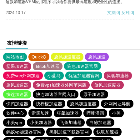
这款加速器VPM应用程序可以给你提供最高速度和安全性的连接。
2024-10-17
支持
[0]
反对
[0]
友情链接
网站地图
QuickQ
旋风加速度器
旋风加速
坚果加速器
tiktok加速器
狗急加速器官网
免费vqn外网加速
小蓝鸟
优途加速器官网
风驰加速器
旋风加速器
免费vps加速器外网苹果版
旋风加速度器
快连加速器
快连加速器官网入口
原子加速器
快鸭加速器
快柠檬加速器
旋风加速度器
外网网址导航
软件中心
雷霆加速
狂飙加速器
哔咔漫画
小美
小美vpn
小美加速器
飞鱼加速器
白鲸加速器
蚂蚁vp加速器官网
黑洞加速下载器官网
快联加速器