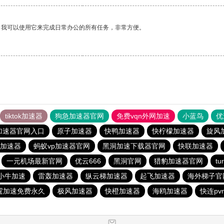
。我可以使用它来完成日常办公的所有任务，非常方便。
tiktok加速器
狗急加速器官网
免费vqn外网加速
小蓝鸟
优
加速器官网入口
原子加速器
快鸭加速器
快柠檬加速器
旋风
加速器
蚂蚁vp加速器官网
黑洞加速下载器官网
快联加速器
一元机场最新官网
优云666
黑洞官网
猎豹加速器官网
t
小牛加速
雷轰加速器
纵云梯加速器
起飞加速器
海外梯子官
霆加速免费永久
极风加速器
快橙加速器
海鸥加速器
快连pv