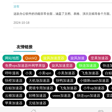
游客
这款办公软件的功能非常全面，涵盖了文档、表格、演示文稿等各个方面
2024-10-18
友情链接
网站地图
QuickQ
旋风加速度器
旋风加速
坚果加速器
免费vps加速器外网苹果版
旋风加速度器
快连加速器
快连
哔咔漫画
小美
小美vpn
小美加速器
飞鱼加速器
白鲸
快橙加速器
大机场加速器
快鸭加速器
小猫咪ciash加速器
白鲸加速器
爬墙专用加速器
飞兔加速器
小牛vp加速器
云梯加速器
轻蜂加速器
veee加速器
快连vρn加速器
雷
苹果加速器
元链加速器