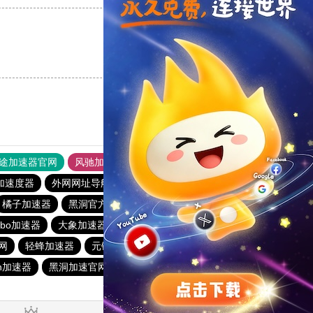
支持
[0]
反对
[0]
途加速器官网
风驰加速器
旋风加速器
加速度器
外网网址导航
软件中心
雷霆加速
狂飙加速器
橘子加速器
黑洞官方加速器
2023免费加速神器
urbo加速器
大象加速器
雷霆加速免费永久
橘子加速器
网
轻蜂加速器
元链加速器
CC加速器
大象加速器
n加速器
黑洞加速官网
白鲸加速器
十大免费网络加速神器