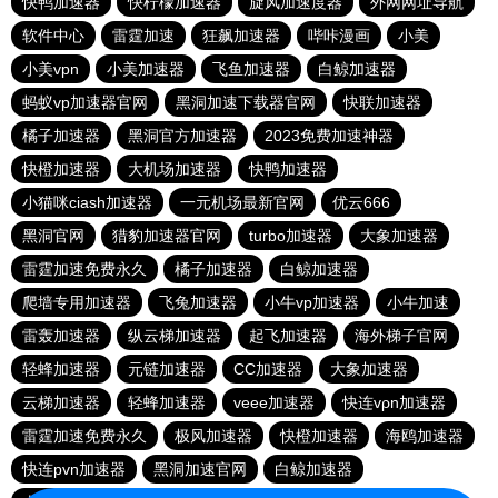
快鸭加速器
快柠檬加速器
旋风加速度器
外网网址导航
软件中心
雷霆加速
狂飙加速器
哔咔漫画
小美
小美vpn
小美加速器
飞鱼加速器
白鲸加速器
蚂蚁vp加速器官网
黑洞加速下载器官网
快联加速器
橘子加速器
黑洞官方加速器
2023免费加速神器
快橙加速器
大机场加速器
快鸭加速器
小猫咪ciash加速器
一元机场最新官网
优云666
黑洞官网
猎豹加速器官网
turbo加速器
大象加速器
雷霆加速免费永久
橘子加速器
白鲸加速器
爬墙专用加速器
飞兔加速器
小牛vp加速器
小牛加速
雷轰加速器
纵云梯加速器
起飞加速器
海外梯子官网
轻蜂加速器
元链加速器
CC加速器
大象加速器
云梯加速器
轻蜂加速器
veee加速器
快连vρn加速器
雷霆加速免费永久
极风加速器
快橙加速器
海鸥加速器
快连pvn加速器
黑洞加速官网
白鲸加速器