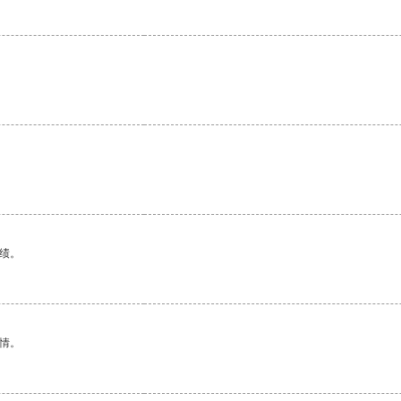
绩。
情。