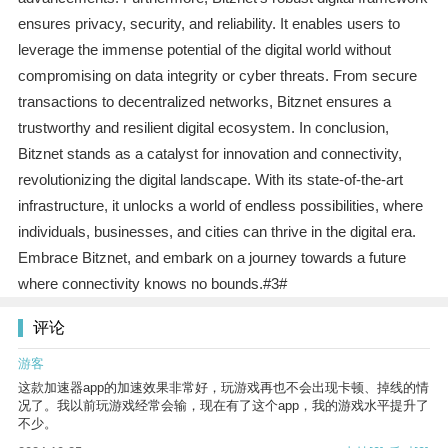
ensures privacy, security, and reliability. It enables users to
leverage the immense potential of the digital world without
compromising on data integrity or cyber threats. From secure
transactions to decentralized networks, Bitznet ensures a
trustworthy and resilient digital ecosystem. In conclusion,
Bitznet stands as a catalyst for innovation and connectivity,
revolutionizing the digital landscape. With its state-of-the-art
infrastructure, it unlocks a world of endless possibilities, where
individuals, businesses, and cities can thrive in the digital era.
Embrace Bitznet, and embark on a journey towards a future
where connectivity knows no bounds.#3#
评论
游客
这款加速器app的加速效果非常好，玩游戏再也不会出现卡顿、掉线的情
况了。我以前玩游戏经常会输，现在有了这个app，我的游戏水平提升了
不少。