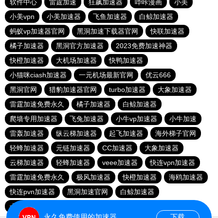
软件中心
雷霆加速
狂飙加速器
哔咔漫画
小美
小美vpn
小美加速器
飞鱼加速器
白鲸加速器
蚂蚁vp加速器官网
黑洞加速下载器官网
快联加速器
橘子加速器
黑洞官方加速器
2023免费加速神器
快橙加速器
大机场加速器
快鸭加速器
小猫咪ciash加速器
一元机场最新官网
优云666
黑洞官网
猎豹加速器官网
turbo加速器
大象加速器
雷霆加速免费永久
橘子加速器
白鲸加速器
爬墙专用加速器
飞兔加速器
小牛vp加速器
小牛加速
雷轰加速器
纵云梯加速器
起飞加速器
海外梯子官网
轻蜂加速器
元链加速器
CC加速器
大象加速器
云梯加速器
轻蜂加速器
veee加速器
快连vρn加速器
雷霆加速免费永久
极风加速器
快橙加速器
海鸥加速器
快连pvn加速器
黑洞加速官网
白鲸加速器
十大免费网络加速神器
苹果加速器
元链加速器
永久免费使用的加速器
下载