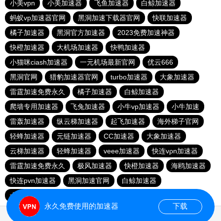
小美vpn
小美加速器
飞鱼加速器
白鲸加速器
蚂蚁vp加速器官网
黑洞加速下载器官网
快联加速器
橘子加速器
黑洞官方加速器
2023免费加速神器
快橙加速器
大机场加速器
快鸭加速器
小猫咪ciash加速器
一元机场最新官网
优云666
黑洞官网
猎豹加速器官网
turbo加速器
大象加速器
雷霆加速免费永久
橘子加速器
白鲸加速器
爬墙专用加速器
飞兔加速器
小牛vp加速器
小牛加速
雷轰加速器
纵云梯加速器
起飞加速器
海外梯子官网
轻蜂加速器
元链加速器
CC加速器
大象加速器
云梯加速器
轻蜂加速器
veee加速器
快连vρn加速器
雷霆加速免费永久
极风加速器
快橙加速器
海鸥加速器
快连pvn加速器
黑洞加速官网
白鲸加速器
十大免费网络加速神器
苹果加速器
元链加速器
永久免费使用的加速器
下载