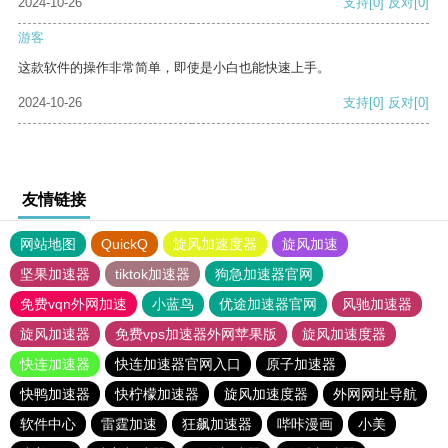
2024-10-26
支持
[0]
反对
[0]
游客
这款软件的操作非常简单，即使是小白也能快速上手。
2024-10-26
支持
[0]
反对
[0]
友情链接
网站地图
QuickQ
旋风加速度器
旋风加速
坚果加速器
tiktok加速器
狗急加速器官网
免费vqn外网加速
小蓝鸟
优途加速器官网
风驰加速器
旋风加速器
免费vps加速器外网苹果版
旋风加速度器
快连加速器
快连加速器官网入口
原子加速器
快鸭加速器
快柠檬加速器
旋风加速度器
外网网址导航
软件中心
雷霆加速
狂飙加速器
哔咔漫画
小美