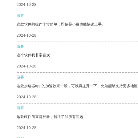
2024-10-28
游客
这款软件的操作非常简单，即使是小白也能快速上手。
2024-10-28
游客
这个软件我非常喜欢
2024-10-28
游客
这款加速器app的加速效果一般，可以再提升一下，比如能够支持更多地
2024-10-28
游客
这款软件简直是神器，解决了我所有问题。
2024-10-28