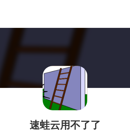
速蛙云用不了了