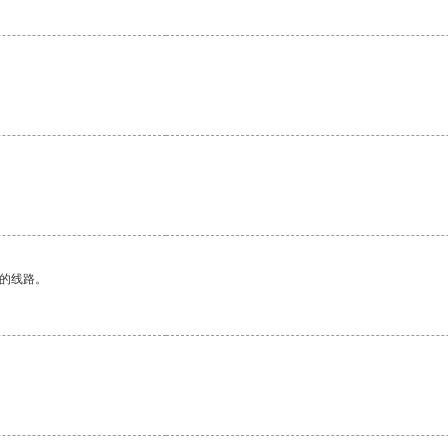
区的线路。