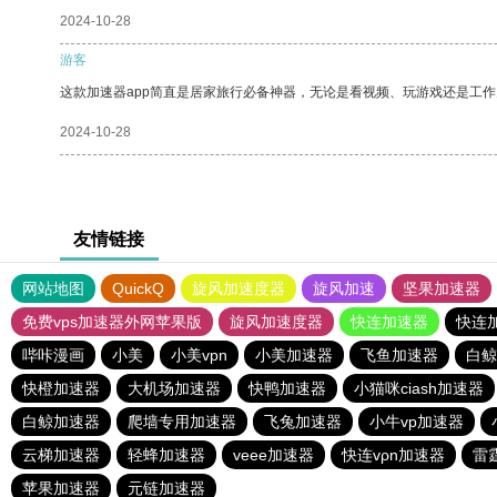
2024-10-28
游客
这款加速器app简直是居家旅行必备神器，无论是看视频、玩游戏还是工
2024-10-28
友情链接
网站地图
QuickQ
旋风加速度器
旋风加速
坚果加速器
免费vps加速器外网苹果版
旋风加速度器
快连加速器
快连
哔咔漫画
小美
小美vpn
小美加速器
飞鱼加速器
白鲸
快橙加速器
大机场加速器
快鸭加速器
小猫咪ciash加速器
白鲸加速器
爬墙专用加速器
飞兔加速器
小牛vp加速器
云梯加速器
轻蜂加速器
veee加速器
快连vρn加速器
雷
苹果加速器
元链加速器