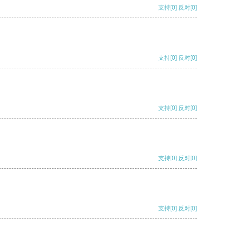
支持
[0]
反对
[0]
支持
[0]
反对
[0]
支持
[0]
反对
[0]
支持
[0]
反对
[0]
支持
[0]
反对
[0]