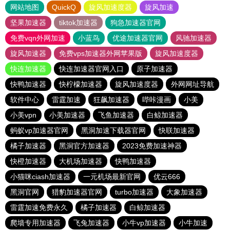
网站地图
QuickQ
旋风加速度器
旋风加速
坚果加速器
tiktok加速器
狗急加速器官网
免费vqn外网加速
小蓝鸟
优途加速器官网
风驰加速器
旋风加速器
免费vps加速器外网苹果版
旋风加速度器
快连加速器
快连加速器官网入口
原子加速器
快鸭加速器
快柠檬加速器
旋风加速度器
外网网址导航
软件中心
雷霆加速
狂飙加速器
哔咔漫画
小美
小美vpn
小美加速器
飞鱼加速器
白鲸加速器
蚂蚁vp加速器官网
黑洞加速下载器官网
快联加速器
橘子加速器
黑洞官方加速器
2023免费加速神器
快橙加速器
大机场加速器
快鸭加速器
小猫咪ciash加速器
一元机场最新官网
优云666
黑洞官网
猎豹加速器官网
turbo加速器
大象加速器
雷霆加速免费永久
橘子加速器
白鲸加速器
爬墙专用加速器
飞兔加速器
小牛vp加速器
小牛加速