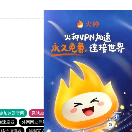
支持
[0]
反对
[0]
支持
[0]
反对
[0]
支持
[0]
反对
[0]
途加速器官网
风驰加速器
旋风加速器
加速度器
外网网址导航
软件中心
雷霆加速
狂飙加速器
橘子加速器
黑洞官方加速器
2023免费加速神器