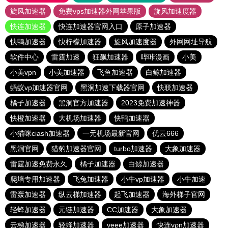
旋风加速器
免费vps加速器外网苹果版
旋风加速度器
快连加速器
快连加速器官网入口
原子加速器
快鸭加速器
快柠檬加速器
旋风加速度器
外网网址导航
软件中心
雷霆加速
狂飙加速器
哔咔漫画
小美
小美vpn
小美加速器
飞鱼加速器
白鲸加速器
蚂蚁vp加速器官网
黑洞加速下载器官网
快联加速器
橘子加速器
黑洞官方加速器
2023免费加速神器
快橙加速器
大机场加速器
快鸭加速器
小猫咪ciash加速器
一元机场最新官网
优云666
黑洞官网
猎豹加速器官网
turbo加速器
大象加速器
雷霆加速免费永久
橘子加速器
白鲸加速器
爬墙专用加速器
飞兔加速器
小牛vp加速器
小牛加速
雷轰加速器
纵云梯加速器
起飞加速器
海外梯子官网
轻蜂加速器
元链加速器
CC加速器
大象加速器
云梯加速器
轻蜂加速器
veee加速器
快连vρn加速器