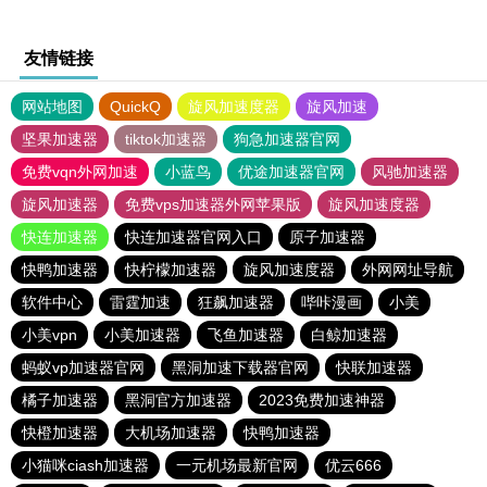
友情链接
网站地图
QuickQ
旋风加速度器
旋风加速
坚果加速器
tiktok加速器
狗急加速器官网
免费vqn外网加速
小蓝鸟
优途加速器官网
风驰加速器
旋风加速器
免费vps加速器外网苹果版
旋风加速度器
快连加速器
快连加速器官网入口
原子加速器
快鸭加速器
快柠檬加速器
旋风加速度器
外网网址导航
软件中心
雷霆加速
狂飙加速器
哔咔漫画
小美
小美vpn
小美加速器
飞鱼加速器
白鲸加速器
蚂蚁vp加速器官网
黑洞加速下载器官网
快联加速器
橘子加速器
黑洞官方加速器
2023免费加速神器
快橙加速器
大机场加速器
快鸭加速器
小猫咪ciash加速器
一元机场最新官网
优云666