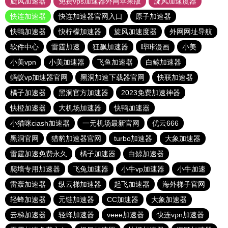
旋风加速器
免费vps加速器外网苹果版
旋风加速度器
快连加速器
快连加速器官网入口
原子加速器
快鸭加速器
快柠檬加速器
旋风加速度器
外网网址导航
软件中心
雷霆加速
狂飙加速器
哔咔漫画
小美
小美vpn
小美加速器
飞鱼加速器
白鲸加速器
蚂蚁vp加速器官网
黑洞加速下载器官网
快联加速器
橘子加速器
黑洞官方加速器
2023免费加速神器
快橙加速器
大机场加速器
快鸭加速器
小猫咪ciash加速器
一元机场最新官网
优云666
黑洞官网
猎豹加速器官网
turbo加速器
大象加速器
雷霆加速免费永久
橘子加速器
白鲸加速器
爬墙专用加速器
飞兔加速器
小牛vp加速器
小牛加速
雷轰加速器
纵云梯加速器
起飞加速器
海外梯子官网
轻蜂加速器
元链加速器
CC加速器
大象加速器
云梯加速器
轻蜂加速器
veee加速器
快连vρn加速器