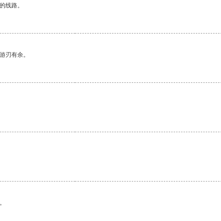
区的线路。
中游刃有余。
。