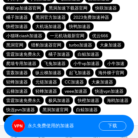
蚂蚁vp加速器官网
黑洞加速下载器官网
快联加速器
橘子加速器
黑洞官方加速器
2023免费加速神器
快橙加速器
大机场加速器
快鸭加速器
小猫咪ciash加速器
一元机场最新官网
优云666
黑洞官网
猎豹加速器官网
turbo加速器
大象加速器
雷霆加速免费永久
橘子加速器
白鲸加速器
爬墙专用加速器
飞兔加速器
小牛vp加速器
小牛加速
雷轰加速器
纵云梯加速器
起飞加速器
海外梯子官网
轻蜂加速器
元链加速器
CC加速器
大象加速器
云梯加速器
轻蜂加速器
veee加速器
快连vρn加速器
雷霆加速免费永久
极风加速器
快橙加速器
海鸥加速器
快连pvn加速器
黑洞加速官网
白鲸加速器
十大免费网络加速神器
苹果加速器
元链加速器
永久免费使用的加速器
下载
0.061973s
首页
安卓
苹果
排行
推荐