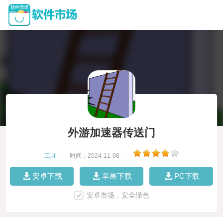
外游加速器传送门
工具
|
时间：2024-11-08
|
安卓下载
苹果下载
PC下载
安卓市场，安全绿色