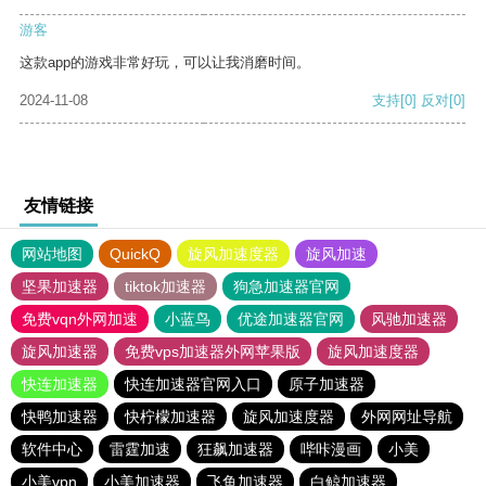
游客
这款app的游戏非常好玩，可以让我消磨时间。
2024-11-08
支持
[0]
反对
[0]
友情链接
网站地图
QuickQ
旋风加速度器
旋风加速
坚果加速器
tiktok加速器
狗急加速器官网
免费vqn外网加速
小蓝鸟
优途加速器官网
风驰加速器
旋风加速器
免费vps加速器外网苹果版
旋风加速度器
快连加速器
快连加速器官网入口
原子加速器
快鸭加速器
快柠檬加速器
旋风加速度器
外网网址导航
软件中心
雷霆加速
狂飙加速器
哔咔漫画
小美
小美vpn
小美加速器
飞鱼加速器
白鲸加速器