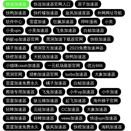
快连加速器
快连加速器官网入口
原子加速器
快鸭加速器
快柠檬加速器
旋风加速度器
外网网址导航
软件中心
雷霆加速
狂飙加速器
哔咔漫画
小美
小美vpn
小美加速器
飞鱼加速器
白鲸加速器
蚂蚁vp加速器官网
黑洞加速下载器官网
快联加速器
橘子加速器
黑洞官方加速器
2023免费加速神器
快橙加速器
大机场加速器
快鸭加速器
小猫咪ciash加速器
一元机场最新官网
优云666
黑洞官网
猎豹加速器官网
turbo加速器
大象加速器
雷霆加速免费永久
橘子加速器
白鲸加速器
爬墙专用加速器
飞兔加速器
小牛vp加速器
小牛加速
雷轰加速器
纵云梯加速器
起飞加速器
海外梯子官网
轻蜂加速器
元链加速器
CC加速器
大象加速器
云梯加速器
轻蜂加速器
veee加速器
快连vρn加速器
雷霆加速免费永久
极风加速器
快橙加速器
海鸥加速器