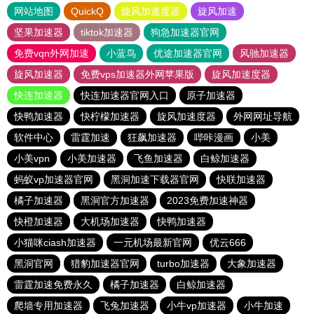
网站地图
QuickQ
旋风加速度器
旋风加速
坚果加速器
tiktok加速器
狗急加速器官网
免费vqn外网加速
小蓝鸟
优途加速器官网
风驰加速器
旋风加速器
免费vps加速器外网苹果版
旋风加速度器
快连加速器
快连加速器官网入口
原子加速器
快鸭加速器
快柠檬加速器
旋风加速度器
外网网址导航
软件中心
雷霆加速
狂飙加速器
哔咔漫画
小美
小美vpn
小美加速器
飞鱼加速器
白鲸加速器
蚂蚁vp加速器官网
黑洞加速下载器官网
快联加速器
橘子加速器
黑洞官方加速器
2023免费加速神器
快橙加速器
大机场加速器
快鸭加速器
小猫咪ciash加速器
一元机场最新官网
优云666
黑洞官网
猎豹加速器官网
turbo加速器
大象加速器
雷霆加速免费永久
橘子加速器
白鲸加速器
爬墙专用加速器
飞兔加速器
小牛vp加速器
小牛加速