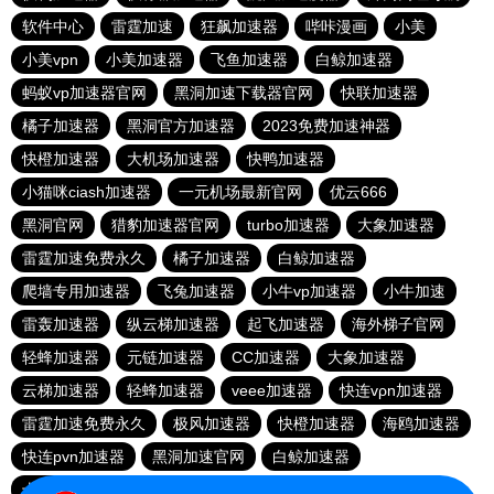
软件中心
雷霆加速
狂飙加速器
哔咔漫画
小美
小美vpn
小美加速器
飞鱼加速器
白鲸加速器
蚂蚁vp加速器官网
黑洞加速下载器官网
快联加速器
橘子加速器
黑洞官方加速器
2023免费加速神器
快橙加速器
大机场加速器
快鸭加速器
小猫咪ciash加速器
一元机场最新官网
优云666
黑洞官网
猎豹加速器官网
turbo加速器
大象加速器
雷霆加速免费永久
橘子加速器
白鲸加速器
爬墙专用加速器
飞兔加速器
小牛vp加速器
小牛加速
雷轰加速器
纵云梯加速器
起飞加速器
海外梯子官网
轻蜂加速器
元链加速器
CC加速器
大象加速器
云梯加速器
轻蜂加速器
veee加速器
快连vρn加速器
雷霆加速免费永久
极风加速器
快橙加速器
海鸥加速器
快连pvn加速器
黑洞加速官网
白鲸加速器
十大免费网络加速神器
苹果加速器
元链加速器