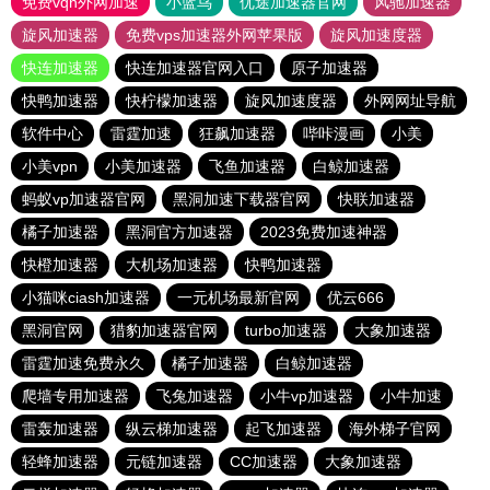
免费vqn外网加速
小蓝鸟
优途加速器官网
风驰加速器
旋风加速器
免费vps加速器外网苹果版
旋风加速度器
快连加速器
快连加速器官网入口
原子加速器
快鸭加速器
快柠檬加速器
旋风加速度器
外网网址导航
软件中心
雷霆加速
狂飙加速器
哔咔漫画
小美
小美vpn
小美加速器
飞鱼加速器
白鲸加速器
蚂蚁vp加速器官网
黑洞加速下载器官网
快联加速器
橘子加速器
黑洞官方加速器
2023免费加速神器
快橙加速器
大机场加速器
快鸭加速器
小猫咪ciash加速器
一元机场最新官网
优云666
黑洞官网
猎豹加速器官网
turbo加速器
大象加速器
雷霆加速免费永久
橘子加速器
白鲸加速器
爬墙专用加速器
飞兔加速器
小牛vp加速器
小牛加速
雷轰加速器
纵云梯加速器
起飞加速器
海外梯子官网
轻蜂加速器
元链加速器
CC加速器
大象加速器