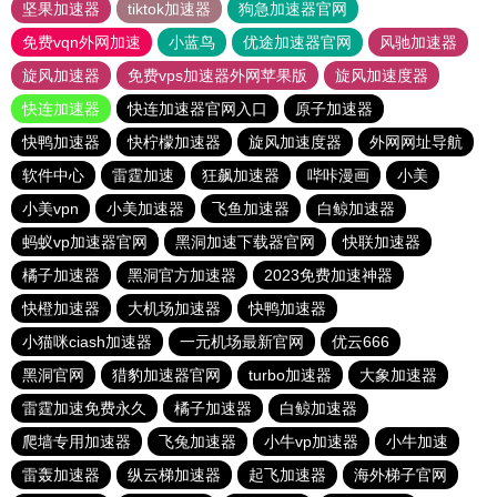
坚果加速器
tiktok加速器
狗急加速器官网
免费vqn外网加速
小蓝鸟
优途加速器官网
风驰加速器
旋风加速器
免费vps加速器外网苹果版
旋风加速度器
快连加速器
快连加速器官网入口
原子加速器
快鸭加速器
快柠檬加速器
旋风加速度器
外网网址导航
软件中心
雷霆加速
狂飙加速器
哔咔漫画
小美
小美vpn
小美加速器
飞鱼加速器
白鲸加速器
蚂蚁vp加速器官网
黑洞加速下载器官网
快联加速器
橘子加速器
黑洞官方加速器
2023免费加速神器
快橙加速器
大机场加速器
快鸭加速器
小猫咪ciash加速器
一元机场最新官网
优云666
黑洞官网
猎豹加速器官网
turbo加速器
大象加速器
雷霆加速免费永久
橘子加速器
白鲸加速器
爬墙专用加速器
飞兔加速器
小牛vp加速器
小牛加速
雷轰加速器
纵云梯加速器
起飞加速器
海外梯子官网