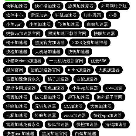
快鸭加速器
快柠檬加速器
旋风加速度器
外网网址导航
软件中心
雷霆加速
狂飙加速器
哔咔漫画
小美
小美vpn
小美加速器
飞鱼加速器
白鲸加速器
蚂蚁vp加速器官网
黑洞加速下载器官网
快联加速器
橘子加速器
黑洞官方加速器
2023免费加速神器
快橙加速器
大机场加速器
快鸭加速器
小猫咪ciash加速器
一元机场最新官网
优云666
黑洞官网
猎豹加速器官网
turbo加速器
大象加速器
雷霆加速免费永久
橘子加速器
白鲸加速器
爬墙专用加速器
飞兔加速器
小牛vp加速器
小牛加速
雷轰加速器
纵云梯加速器
起飞加速器
海外梯子官网
轻蜂加速器
元链加速器
CC加速器
大象加速器
云梯加速器
轻蜂加速器
veee加速器
快连vρn加速器
雷霆加速免费永久
极风加速器
快橙加速器
海鸥加速器
快连pvn加速器
黑洞加速官网
白鲸加速器