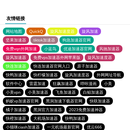
友情链接
网站地图
QuickQ
旋风加速度器
旋风加速
坚果加速器
tiktok加速器
狗急加速器官网
免费vqn外网加速
小蓝鸟
优途加速器官网
风驰加速器
旋风加速器
免费vps加速器外网苹果版
旋风加速度器
快连加速器
快连加速器官网入口
原子加速器
快鸭加速器
快柠檬加速器
旋风加速度器
外网网址导航
软件中心
雷霆加速
狂飙加速器
哔咔漫画
小美
小美vpn
小美加速器
飞鱼加速器
白鲸加速器
蚂蚁vp加速器官网
黑洞加速下载器官网
快联加速器
橘子加速器
黑洞官方加速器
2023免费加速神器
快橙加速器
大机场加速器
快鸭加速器
小猫咪ciash加速器
一元机场最新官网
优云666